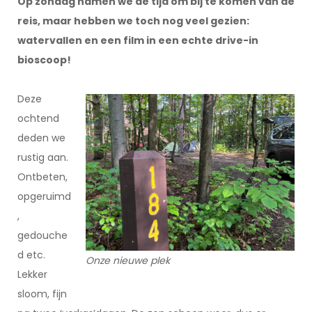
Op zondag namen we de tijd om bij te komen van de
reis, maar hebben we toch nog veel gezien:
watervallen en een film in een echte drive-in
bioscoop!
Deze
ochtend
deden we
rustig aan.
Ontbeten,
opgeruimd
,
gedouche
d etc.
Onze nieuwe plek
Lekker
sloom, fijn