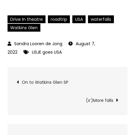
Drive In theatre
roadtrip
USA
waterfalls
Watkins Glen
August 7,
2022
LISJE goes USA
Post
On to Watkins Glen SP
navigation
(s’)More falls