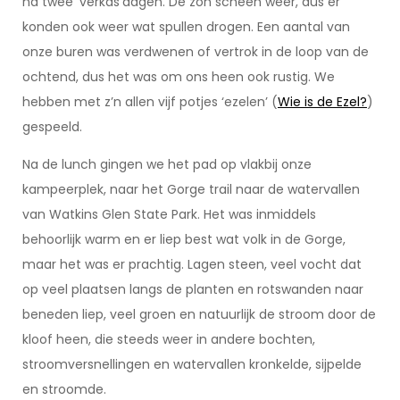
na twee ‘verkas’dagen. De zon scheen weer, dus er
konden ook weer wat spullen drogen. Een aantal van
onze buren was verdwenen of vertrok in de loop van de
ochtend, dus het was om ons heen ook rustig. We
hebben met z’n allen vijf potjes ‘ezelen’ (
Wie is de Ezel?
)
gespeeld.
Na de lunch gingen we het pad op vlakbij onze
kampeerplek, naar het Gorge trail naar de watervallen
van Watkins Glen State Park. Het was inmiddels
behoorlijk warm en er liep best wat volk in de Gorge,
maar het was er prachtig. Lagen steen, veel vocht dat
op veel plaatsen langs de planten en rotswanden naar
beneden liep, veel groen en natuurlijk de stroom door de
kloof heen, die steeds weer in andere bochten,
stroomversnellingen en watervallen kronkelde, sijpelde
en stroomde.